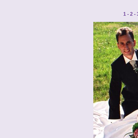
1
-
2
-